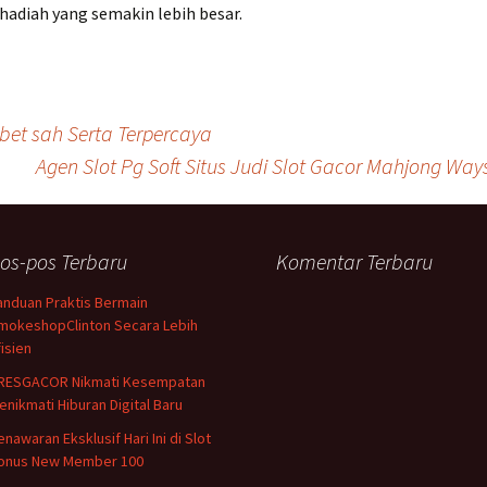
adiah yang semakin lebih besar.
bet sah Serta Terpercaya
Agen Slot Pg Soft Situs Judi Slot Gacor Mahjong W
os-pos Terbaru
Komentar Terbaru
anduan Praktis Bermain
mokeshopClinton Secara Lebih
fisien
RESGACOR Nikmati Kesempatan
enikmati Hiburan Digital Baru
enawaran Eksklusif Hari Ini di Slot
onus New Member 100