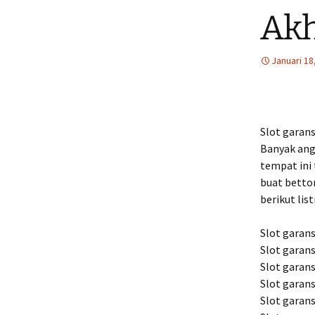
Akh
Januari 18
Slot garansi
Banyak angg
tempat ini 
buat betto
berikut list
Slot garan
Slot garan
Slot garans
Slot garan
Slot garan