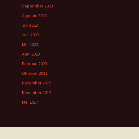
September 2023
Agustus 2023
Juli 2023
Juni 2023
Mei 2023
April 2023
Februari 2023
Oktober 2021
Desember 2019
Desember 2017
Mei 2017