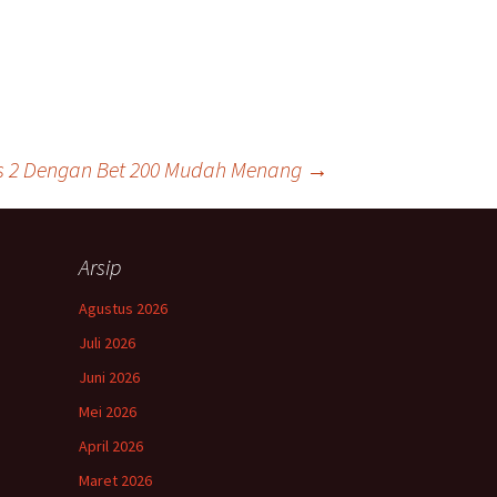
ays 2 Dengan Bet 200 Mudah Menang
→
Arsip
Agustus 2026
Juli 2026
Juni 2026
Mei 2026
April 2026
Maret 2026