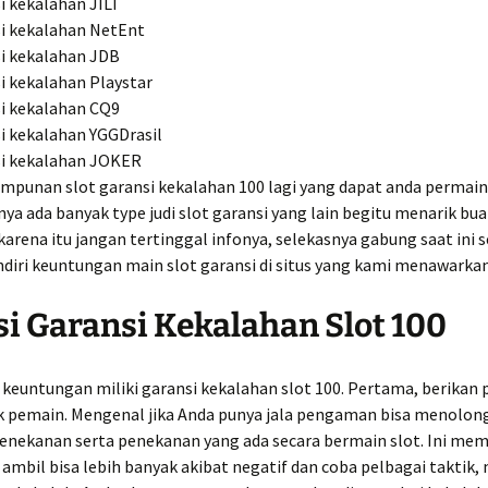
i kekalahan JILI
si kekalahan NetEnt
si kekalahan JDB
i kekalahan Playstar
si kekalahan CQ9
si kekalahan YGGDrasil
si kekalahan JOKER
impunan slot garansi kekalahan 100 lagi yang dapat anda permaink
a ada banyak type judi slot garansi yang lain begitu menarik bua
karena itu jangan tertinggal infonya, selekasnya gabung saat ini s
diri keuntungan main slot garansi di situs yang kami menawarkan 
i Garansi Kekalahan Slot 100
 keuntungan miliki garansi kekalahan slot 100. Pertama, berikan
 pemain. Mengenal jika Anda punya jala pengaman bisa menolong
enekanan serta penekanan yang ada secara bermain slot. Ini me
ambil bisa lebih banyak akibat negatif dan coba pelbagai taktik,