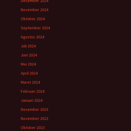
Desember 2024
November 2024
Oktober 2024
September 2024
Agustus 2024
Juli 2024
Juni 2024
Mei 2024
April 2024
Maret 2024
Februari 2024
Januari 2024
Desember 2023
November 2023
Oktober 2023