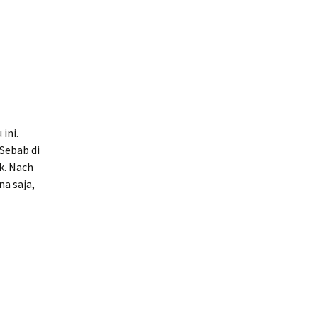
 ini.
Sebab di
k. Nach
na saja,