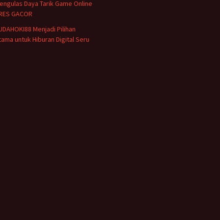
engulas Daya Tarik Game Online
RES GACOR
UDAHOKI88 Menjadi Pilihan
tama untuk Hiburan Digital Seru