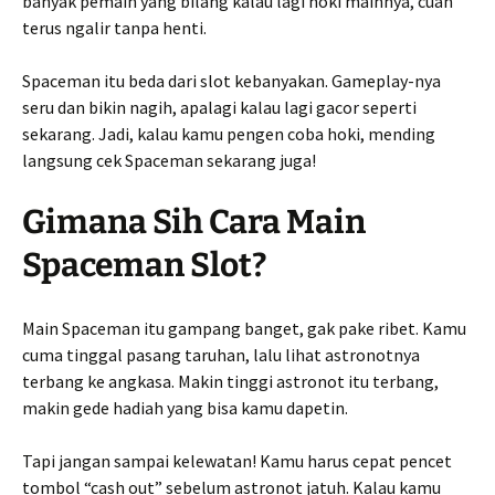
banyak pemain yang bilang kalau lagi hoki mainnya, cuan
terus ngalir tanpa henti.
Spaceman itu beda dari slot kebanyakan. Gameplay-nya
seru dan bikin nagih, apalagi kalau lagi gacor seperti
sekarang. Jadi, kalau kamu pengen coba hoki, mending
langsung cek Spaceman sekarang juga!
Gimana Sih Cara Main
Spaceman Slot?
Main Spaceman itu gampang banget, gak pake ribet. Kamu
cuma tinggal pasang taruhan, lalu lihat astronotnya
terbang ke angkasa. Makin tinggi astronot itu terbang,
makin gede hadiah yang bisa kamu dapetin.
Tapi jangan sampai kelewatan! Kamu harus cepat pencet
tombol “cash out” sebelum astronot jatuh. Kalau kamu