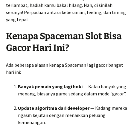
terlambat, hadiah kamu bakal hilang. Nah, di sinilah
serunya! Perpaduan antara keberanian, feeling, dan timing
yang tepat.
Kenapa Spaceman Slot Bisa
Gacor Hari Ini?
Ada beberapa alasan kenapa Spaceman lagi gacor banget
hari ini:
Banyak pemain yang lagi hoki
— Kalau banyak yang
menang, biasanya game sedang dalam mode “gacor”.
Update algoritma dari developer
— Kadang mereka
ngasih kejutan dengan menaikkan peluang
kemenangan.