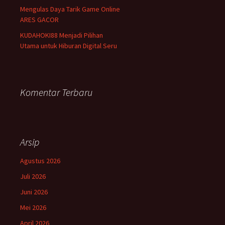
Mengulas Daya Tarik Game Online
ARES GACOR
KUDAHOKI88 Menjadi Pilihan
Utama untuk Hiburan Digital Seru
Komentar Terbaru
Arsip
Agustus 2026
Juli 2026
Juni 2026
Mei 2026
April 2026