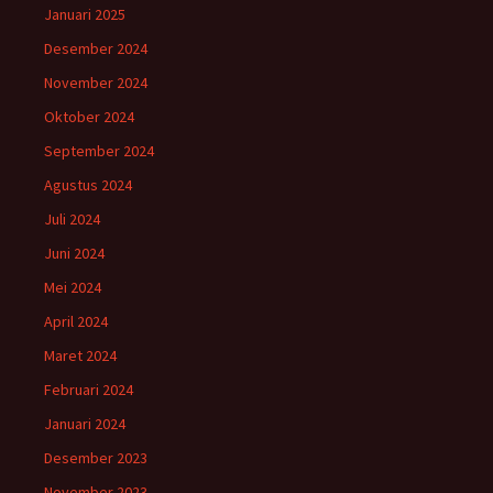
Januari 2025
Desember 2024
November 2024
Oktober 2024
September 2024
Agustus 2024
Juli 2024
Juni 2024
Mei 2024
April 2024
Maret 2024
Februari 2024
Januari 2024
Desember 2023
November 2023