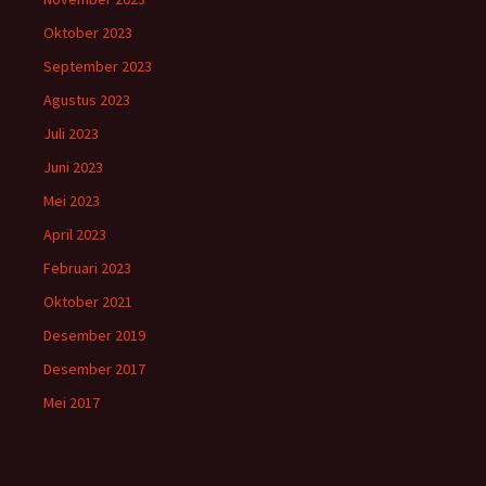
Oktober 2023
September 2023
Agustus 2023
Juli 2023
Juni 2023
Mei 2023
April 2023
Februari 2023
Oktober 2021
Desember 2019
Desember 2017
Mei 2017