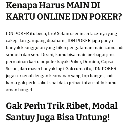
Kenapa Harus MAIN DI
KARTU ONLINE IDN POKER?
IDN POKER itu beda, bro! Selain user interface-nya yang
cakep dan gampang dipahami, IDN POKER juga punya
banyak keunggulan yang bikin pengalaman main kamu jadi
smooth dan seru. Di sini, kamu bisa main berbagai jenis
permainan kartu populer kayak Poker, Domino, Capsa
Susun, dan masih banyak lagi. Gak cuma itu, IDN POKER
juga terkenal dengan keamanan yang top banget, jadi
kamu gak perlu takut soal data pribadi atau saldo kamu
aman banget.
Gak Perlu Trik Ribet, Modal
Santuy Juga Bisa Untung!