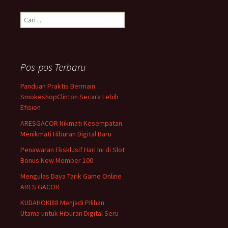
C
a
r
i
u
Pos-pos Terbaru
n
t
Panduan Praktis Bermain
u
SmokeshopClinton Secara Lebih
k
Efisien
:
ARESGACOR Nikmati Kesempatan
Menikmati Hiburan Digital Baru
Penawaran Eksklusif Hari Ini di Slot
Bonus New Member 100
Mengulas Daya Tarik Game Online
ARES GACOR
KUDAHOKI88 Menjadi Pilihan
Utama untuk Hiburan Digital Seru