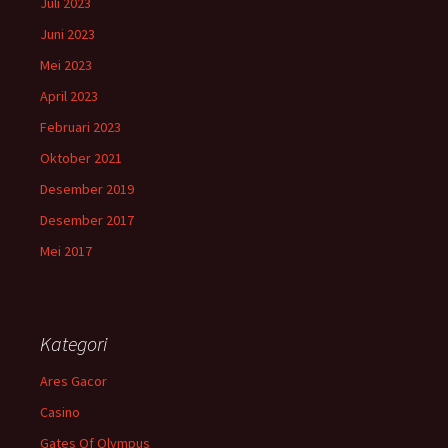
Juli 2023
Juni 2023
Mei 2023
April 2023
Februari 2023
Oktober 2021
Desember 2019
Desember 2017
Mei 2017
Kategori
Ares Gacor
Casino
Gates Of Olympus