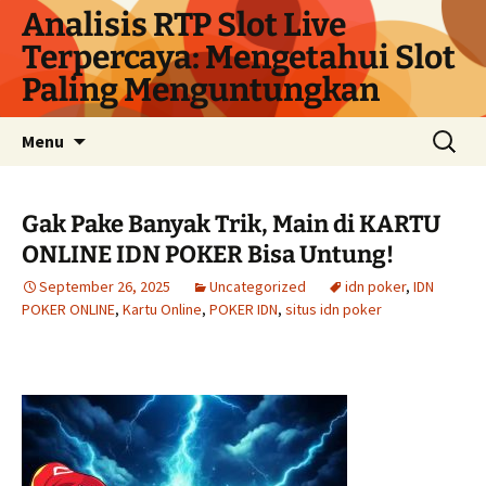
Langsung
Analisis RTP Slot Live
ke
Terpercaya: Mengetahui Slot
isi
Paling Menguntungkan
Cari
Menu
untuk:
Gak Pake Banyak Trik, Main di KARTU
ONLINE IDN POKER Bisa Untung!
September 26, 2025
Uncategorized
idn poker
,
IDN
POKER ONLINE
,
Kartu Online
,
POKER IDN
,
situs idn poker