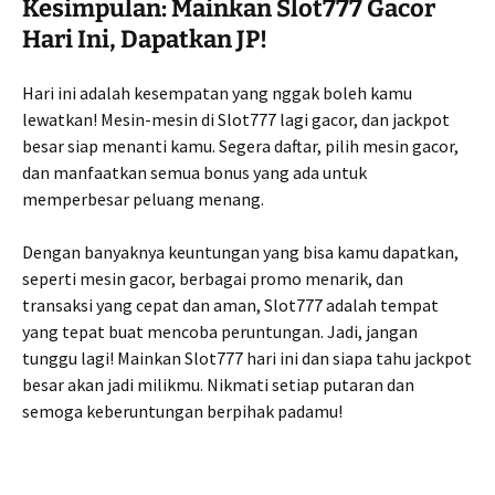
Kesimpulan: Mainkan Slot777 Gacor
Hari Ini, Dapatkan JP!
Hari ini adalah kesempatan yang nggak boleh kamu
lewatkan! Mesin-mesin di Slot777 lagi gacor, dan jackpot
besar siap menanti kamu. Segera daftar, pilih mesin gacor,
dan manfaatkan semua bonus yang ada untuk
memperbesar peluang menang.
Dengan banyaknya keuntungan yang bisa kamu dapatkan,
seperti mesin gacor, berbagai promo menarik, dan
transaksi yang cepat dan aman, Slot777 adalah tempat
yang tepat buat mencoba peruntungan. Jadi, jangan
tunggu lagi! Mainkan Slot777 hari ini dan siapa tahu jackpot
besar akan jadi milikmu. Nikmati setiap putaran dan
semoga keberuntungan berpihak padamu!