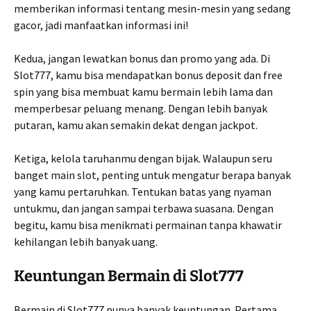
memberikan informasi tentang mesin-mesin yang sedang
gacor, jadi manfaatkan informasi ini!
Kedua, jangan lewatkan bonus dan promo yang ada. Di
Slot777, kamu bisa mendapatkan bonus deposit dan free
spin yang bisa membuat kamu bermain lebih lama dan
memperbesar peluang menang. Dengan lebih banyak
putaran, kamu akan semakin dekat dengan jackpot.
Ketiga, kelola taruhanmu dengan bijak. Walaupun seru
banget main slot, penting untuk mengatur berapa banyak
yang kamu pertaruhkan. Tentukan batas yang nyaman
untukmu, dan jangan sampai terbawa suasana. Dengan
begitu, kamu bisa menikmati permainan tanpa khawatir
kehilangan lebih banyak uang.
Keuntungan Bermain di Slot777
Bermain di Slot777 punya banyak keuntungan. Pertama,