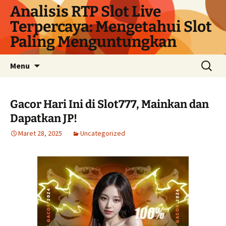
Langsung
Analisis RTP Slot Live
ke
Terpercaya: Mengetahui Slot
isi
Paling Menguntungkan
Cari
Menu
untuk:
Gacor Hari Ini di Slot777, Mainkan dan
Dapatkan JP!
Maret 28, 2025
Uncategorized