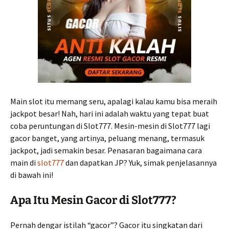
Main slot itu memang seru, apalagi kalau kamu bisa meraih
jackpot besar! Nah, hari ini adalah waktu yang tepat buat
coba peruntungan di Slot777. Mesin-mesin di Slot777 lagi
gacor banget, yang artinya, peluang menang, termasuk
jackpot, jadi semakin besar. Penasaran bagaimana cara
main di
slot777
dan dapatkan JP? Yuk, simak penjelasannya
di bawah ini!
Apa Itu Mesin Gacor di Slot777?
Pernah dengar istilah “gacor”? Gacor itu singkatan dari