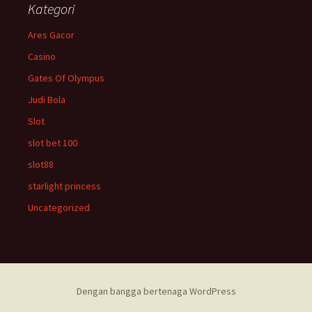
Kategori
Ares Gacor
Casino
Gates Of Olympus
Judi Bola
Slot
slot bet 100
slot88
starlight princess
Uncategorized
Dengan bangga bertenaga WordPress