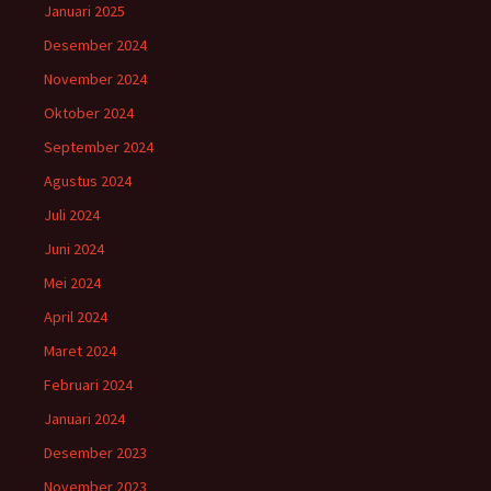
Januari 2025
Desember 2024
November 2024
Oktober 2024
September 2024
Agustus 2024
Juli 2024
Juni 2024
Mei 2024
April 2024
Maret 2024
Februari 2024
Januari 2024
Desember 2023
November 2023