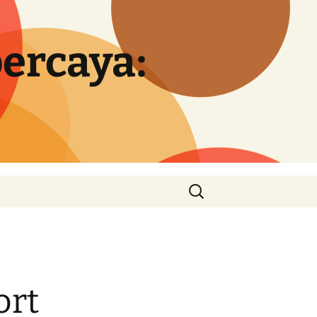
percaya:
Cari
untuk:
ort