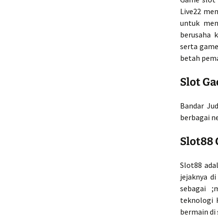
Live22 mem
untuk mena
berusaha 
serta game
betah pema
Slot Ga
Bandar Ju
berbagai n
Slot88
Slot88 ad
jejaknya d
sebagai ;
teknologi 
bermain di 