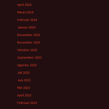
April 2024
Maret 2024
Februari 2024
Januari 2024
Desember 2023
November 2023
Oktober 2023
September 2023
Agustus 2023
Juli 2023
Juni 2023
Mei 2023
April 2023
Februari 2023