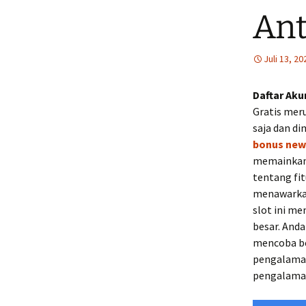
Ant
Juli 13, 20
Daftar Aku
Gratis mer
saja dan d
bonus ne
memainkan g
tentang fit
menawarkan
slot ini m
besar. Anda
mencoba be
pengalama
pengalaman