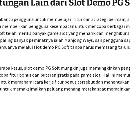
ungan Lain dari Slot Demo PG S
bantu pengguna untuk mempelajari fitur dan strategi bermain, 
uga memberikan pengguna kesempatan untuk mencoba berbagai 
oft telah merilis banyak game slot yang menarik dan menghibur s
paling banyak peminatnya ialah Mahjong Ways, dan pengguna da
muanya melalui slot demo PG Soft tanpa harus memasang taruh
.
rapa kasus, slot demo PG Soft mungkin juga memungkinkan pen
oba fitur bonus dan putaran gratis pada game slot. Hal ini mem
ntuk memahami cara kerja fitur bonus tersebut dan menentukan 
 untuk memaksimalkan peluang menang mereka saat memainkan 