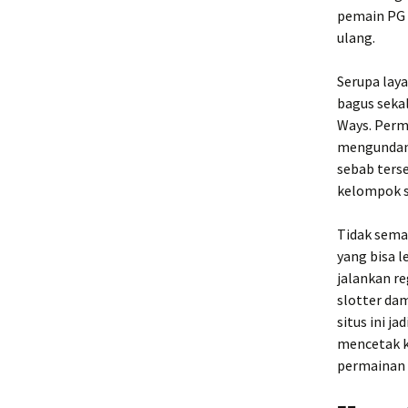
pemain PG 
ulang.
Serupa lay
bagus sekal
Ways. Perm
mengundang
sebab terse
kelompok s
Tidak sema
yang bisa l
jalankan re
slotter da
situs ini j
mencetak k
permainan 