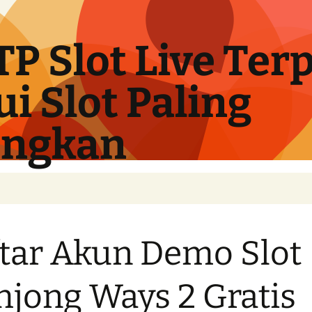
TP Slot Live Ter
i Slot Paling
ngkan
tar Akun Demo Slot
jong Ways 2 Gratis