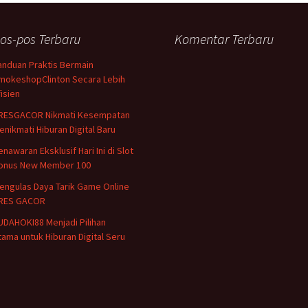
os-pos Terbaru
Komentar Terbaru
anduan Praktis Bermain
mokeshopClinton Secara Lebih
fisien
RESGACOR Nikmati Kesempatan
enikmati Hiburan Digital Baru
enawaran Eksklusif Hari Ini di Slot
onus New Member 100
engulas Daya Tarik Game Online
RES GACOR
UDAHOKI88 Menjadi Pilihan
tama untuk Hiburan Digital Seru