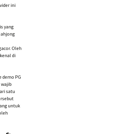
ider ini
is yang
 Mahjong
gacor. Oleh
kenal di
me demo PG
 wajib
ari satu
ersebut
uang untuk
oleh