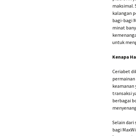
maksimal. 
kalangan pe
bagi-bagi 
minat bany
kemenangan
untuk meng
Kenapa Har
Ceriabet di
permainan 
keamanan y
transaksi 
berbagai b
menyenang
Selain dar
bagi MaxWi