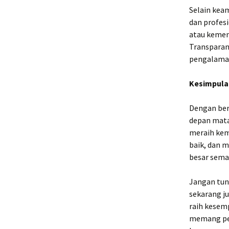
Selain kea
dan profes
atau kemen
Transparan
pengalama
Kesimpula
Dengan ber
depan mata,
meraih kem
baik, dan 
besar semak
Jangan tun
sekarang j
raih kesem
memang pen