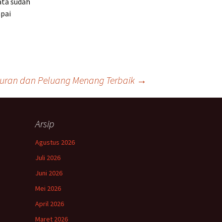
ata sudah
pai
Hiburan dan Peluang Menang Terbaik
→
Arsip
Agustus 2026
Juli 2026
Juni 2026
Mei 2026
April 2026
Maret 2026