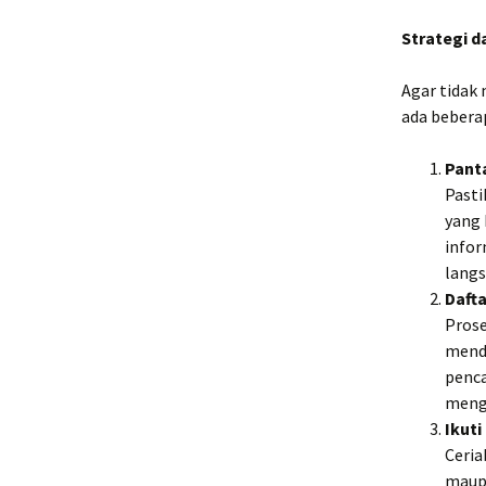
Strategi d
Agar tidak
ada beberap
Pant
Pasti
yang 
infor
langs
Dafta
Prose
menda
penca
menga
Ikut
Ceria
maupu