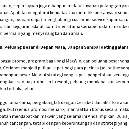
manan, kepercayaan juga dibangun melalui layanan pelanggan yan
ional. Apabila mengalami kendala atau memiliki pertanyaan sepu
angan, pemain dapat menghubungi customer service kapan saja.
si dan kejujuran adalah komitmen utama Ceriabet dalam member
n bermain yang menyenangkan dan aman.
n: Peluang Besar di Depan Mata, Jangan Sampai Ketinggalan!
bagai promo, program bagi-bagi MaxWin, dan peluang besar yang
 Ceriabet menjadi pilihan tepat bagi para pecinta judi online yan
enangan besar. Melalui strategi yang tepat, pengelolaan keuang
mengikuti semua promo serta event, peluang mendapatkan keme
in terbuka lebar.
ggu lama-lama, bergabunglah dengan Ceriabet dan aktifkan aku
uga. Ikuti semua promosi menarik, manfaatkan bonus secara maks
patan mendapatkan maxwin yang selama ini Anda impikan. Dunia j
uh tantangan, tetapi dengan keberuntungan dan strategi yang 