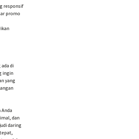
g responsif
tar promo
ikan
 ada di
g ingin
an yang
nangan
n Anda
imal, dan
udi daring
tepat,