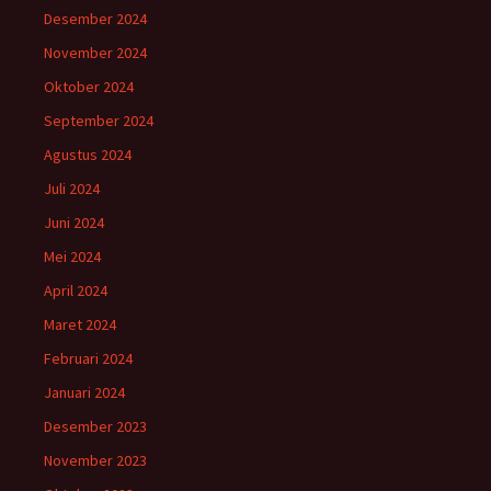
Desember 2024
November 2024
Oktober 2024
September 2024
Agustus 2024
Juli 2024
Juni 2024
Mei 2024
April 2024
Maret 2024
Februari 2024
Januari 2024
Desember 2023
November 2023