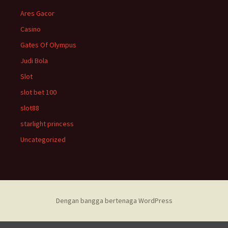
Ares Gacor
Casino
Gates Of Olympus
Judi Bola
Slot
slot bet 100
slot88
starlight princess
Uncategorized
Dengan bangga bertenaga WordPress