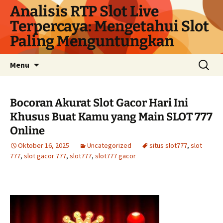
Langsung
Analisis RTP Slot Live
ke
Terpercaya: Mengetahui Slot
isi
Paling Menguntungkan
Cari
Menu
untuk:
Bocoran Akurat Slot Gacor Hari Ini
Khusus Buat Kamu yang Main SLOT 777
Online
Oktober 16, 2025
Uncategorized
situs slot777
,
slot
777
,
slot gacor 777
,
slot777
,
slot777 gacor