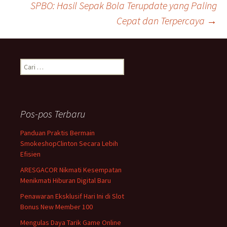
SPBO: Hasil Sepak Bola Terupdate yang Paling
Tulisan
Cepat dan Terpercaya
→
C
a
r
i
u
Pos-pos Terbaru
n
t
Panduan Praktis Bermain
u
SmokeshopClinton Secara Lebih
k
Efisien
:
ARESGACOR Nikmati Kesempatan
Menikmati Hiburan Digital Baru
Penawaran Eksklusif Hari Ini di Slot
Bonus New Member 100
Mengulas Daya Tarik Game Online