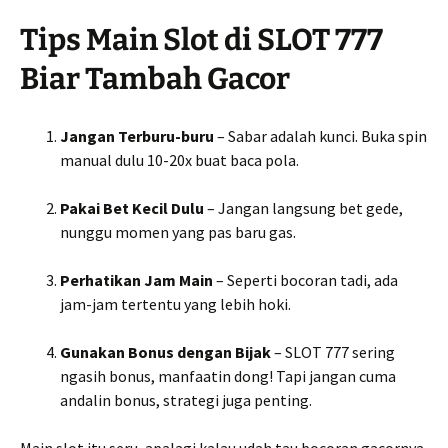
Tips Main Slot di SLOT 777
Biar Tambah Gacor
Jangan Terburu-buru
– Sabar adalah kunci. Buka spin
manual dulu 10-20x buat baca pola.
Pakai Bet Kecil Dulu
– Jangan langsung bet gede,
nunggu momen yang pas baru gas.
Perhatikan Jam Main
– Seperti bocoran tadi, ada
jam-jam tertentu yang lebih hoki.
Gunakan Bonus dengan Bijak
– SLOT 777 sering
ngasih bonus, manfaatin dong! Tapi jangan cuma
andalin bonus, strategi juga penting.