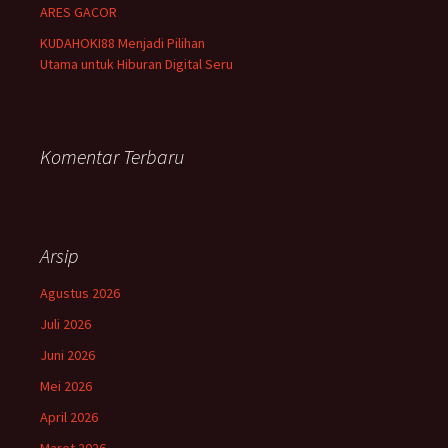
ARES GACOR
KUDAHOKI88 Menjadi Pilihan
Utama untuk Hiburan Digital Seru
Komentar Terbaru
Arsip
Agustus 2026
Juli 2026
Juni 2026
Mei 2026
April 2026