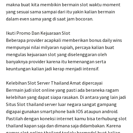
makna buat kita membikin bermain slot waktu moment
yang sesuai sama sampai dari itu yakin kalian bermain
dalam even sama yang di saat jam bocoran.
Ikuti Promo Dan Kejuaraan Slot
Beberapa provider acapkali memberikan bonus daily wins
mempunyai nilai milyaran rupiah, percaya kalian buat
mengulas kejuaraan slot yang diselenggaran oleh
banyaknya provider karena itu kemenangan serta
keuntungan kalian jadi kerap menjadi intensif.
Kelebihan Slot Server Thailand Amat dipercayai
Bermain judi slot online yang pasti ada beraneka ragam
kelebihan yang dapat siapa rasakan. Di antara yang lain jadi
Situs Slot thailand server luar negara sangat gampang
digapai gunakan smartphone baik IOS ataupun android.
Pastilah dengan koneksi internet kamu bisa terhubung slot
thailand kapan saja dan dimana saja didambakan. Karena
games slot online thailand terlalu bermodel buat kalian