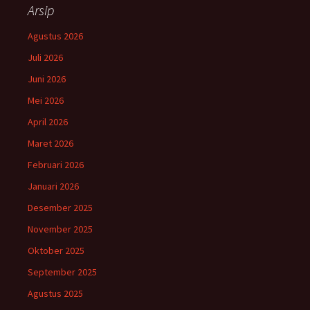
Arsip
Agustus 2026
Juli 2026
Juni 2026
Mei 2026
April 2026
Maret 2026
Februari 2026
Januari 2026
Desember 2025
November 2025
Oktober 2025
September 2025
Agustus 2025