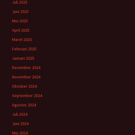
Juli 2025
Juni 2025
Mei 2025
April 2025
Maret 2025
Februari 2025
Januari 2025
Desember 2024
November 2024
Oktober 2024
September 2024
Agustus 2024
Juli 2024
Juni 2024
Mei 2024