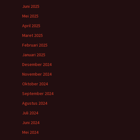
Juni 2025
Mei 2025
April 2025
Maret 2025
Februari 2025
Januari 2025
Desember 2024
November 2024
Oktober 2024
September 2024
Agustus 2024
Juli 2024
Juni 2024
Mei 2024