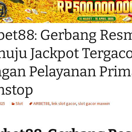
bet88: Gerbang Res
uju Jackpot Tergac
gan Pelayanan Prim
nstop
2025
Slot
AIRBET88
,
link slot gacor
,
slot gacor maxwin