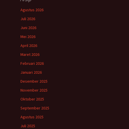
Agustus 2026
Juli 2026
Juni 2026
Mei 2026
April 2026
Maret 2026
Februari 2026
Januari 2026
Desember 2025
November 2025
Oktober 2025
September 2025
Agustus 2025
Juli 2025