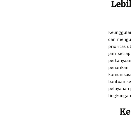
Lebi
Keunggulan
dan mengun
prioritas 
jam setia
pertanyaa
penarikan
komunikasi
bantuan se
pelayanan 
lingkungan
Ke