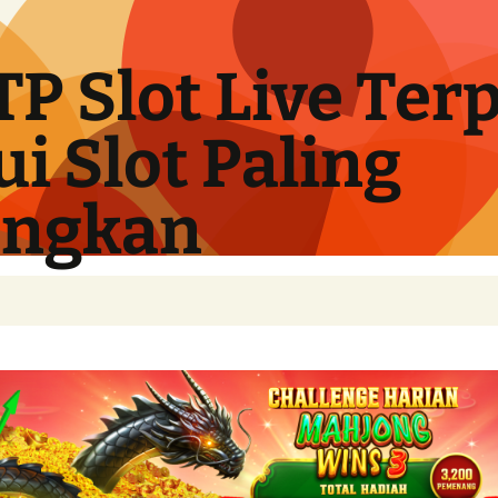
TP Slot Live Ter
i Slot Paling
ngkan