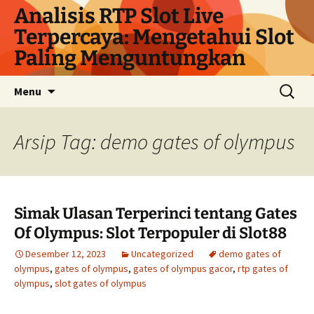
Langsung
Analisis RTP Slot Live
ke
Terpercaya: Mengetahui Slot
isi
Paling Menguntungkan
Cari
Menu
untuk:
Arsip Tag: demo gates of olympus
Simak Ulasan Terperinci tentang Gates
Of Olympus: Slot Terpopuler di Slot88
Desember 12, 2023
Uncategorized
demo gates of
olympus
,
gates of olympus
,
gates of olympus gacor
,
rtp gates of
olympus
,
slot gates of olympus