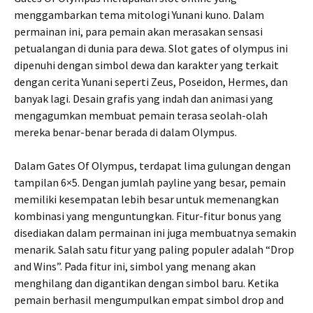
menggambarkan tema mitologi Yunani kuno. Dalam
permainan ini, para pemain akan merasakan sensasi
petualangan di dunia para dewa. Slot gates of olympus ini
dipenuhi dengan simbol dewa dan karakter yang terkait
dengan cerita Yunani seperti Zeus, Poseidon, Hermes, dan
banyak lagi. Desain grafis yang indah dan animasi yang
mengagumkan membuat pemain terasa seolah-olah
mereka benar-benar berada di dalam Olympus.
Dalam Gates Of Olympus, terdapat lima gulungan dengan
tampilan 6×5. Dengan jumlah payline yang besar, pemain
memiliki kesempatan lebih besar untuk memenangkan
kombinasi yang menguntungkan. Fitur-fitur bonus yang
disediakan dalam permainan ini juga membuatnya semakin
menarik. Salah satu fitur yang paling populer adalah “Drop
and Wins”. Pada fitur ini, simbol yang menang akan
menghilang dan digantikan dengan simbol baru. Ketika
pemain berhasil mengumpulkan empat simbol drop and