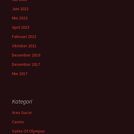
Juni 2023
Mei 2023
April 2023
Februari 2023
Oktober 2021
Desember 2019
Desember 2017
Mei 2017
Kategori
Ares Gacor
Casino
Gates Of Olympus