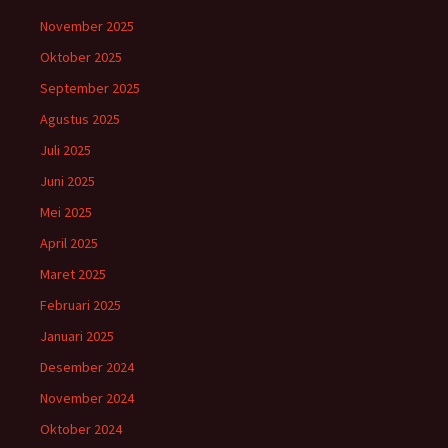
November 2025
Oktober 2025
September 2025
Agustus 2025
Juli 2025
Juni 2025
Mei 2025
April 2025
Maret 2025
Februari 2025
Januari 2025
Desember 2024
November 2024
Oktober 2024