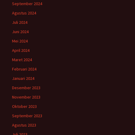
September 2024
Agustus 2024
Juli 2024
Juni 2024
Mei 2024
April 2024
Maret 2024
Februari 2024
Januari 2024
Desember 2023
November 2023
Oktober 2023
September 2023
Agustus 2023
Juli 2023