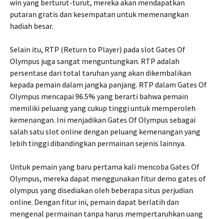
win yang berturut-turut, mereka akan mendapatkan
putaran gratis dan kesempatan untuk memenangkan
hadiah besar.
Selain itu, RTP (Return to Player) pada slot Gates Of
Olympus juga sangat menguntungkan. RTP adalah
persentase dari total taruhan yang akan dikembalikan
kepada pemain dalam jangka panjang. RTP dalam Gates Of
Olympus mencapai 96.5% yang berarti bahwa pemain
memiliki peluang yang cukup tinggi untuk memperoleh
kemenangan. Ini menjadikan Gates Of Olympus sebagai
salah satu slot online dengan peluang kemenangan yang
lebih tinggi dibandingkan permainan sejenis lainnya.
Untuk pemain yang baru pertama kali mencoba Gates Of
Olympus, mereka dapat menggunakan fitur demo gates of
olympus yang disediakan oleh beberapa situs perjudian
online. Dengan fitur ini, pemain dapat berlatih dan
mengenal permainan tanpa harus mempertaruhkan uang